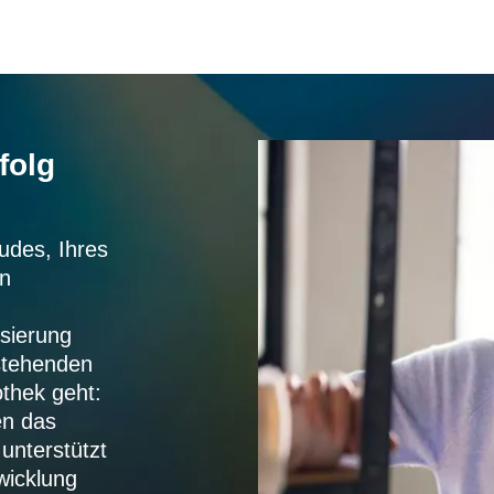
folg
udes, Ihres
en
isierung
stehenden
thek geht:
en das
unterstützt
wicklung